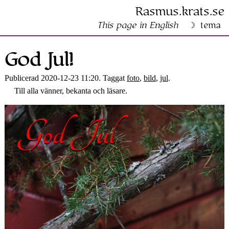
Rasmus​.krats​.se
This page in English
tema
God Jul!
Publicerad 2020-12-23 11:20. Taggat
foto
,
bild
,
jul
.
Till alla vänner, bekanta och läsare.