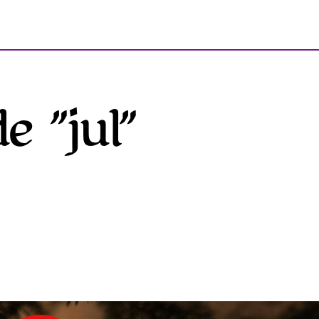
e ”jul”