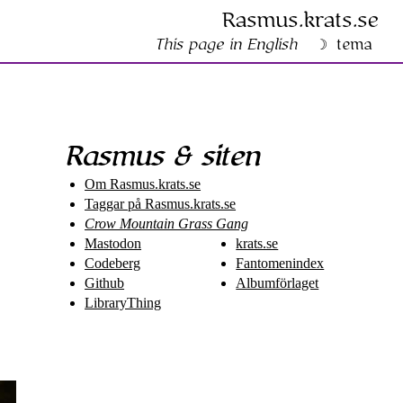
Rasmus​.krats​.se
This page in English
tema
Rasmus & siten
Om Rasmus​.krats​.se
Taggar på Rasmus​.krats​.se
Crow Mountain Grass Gang
Mastodon
krats.se
Codeberg
Fantomenindex
Github
Albumförlaget
LibraryThing