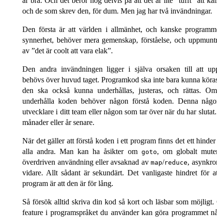
är bra. Och det beror nog delvis på att det är lite
tufft
att ka
och de som skrev den, för dum. Men jag har två invändningar.
Den första är att världen i allmänhet, och kanske programme
synnerhet, behöver mera gemenskap, förståelse, och uppmunt
av
det är coolt att vara elak
.
Den andra invändningen ligger i själva orsaken till att 
behövs över huvud taget. Programkod ska inte bara kunna köras 
den ska också kunna underhållas, justeras, och rättas. 
underhålla koden behöver någon förstå koden. Denna någ
utvecklare i ditt team eller någon som tar över när du har slutat.
månader eller år senare.
När det gäller att förstå koden i ett program finns det ett hinde
alla andra. Man kan ha åsikter om
, om globalt muter
goto
överdriven användning eller avsaknad av
/
, asynkro
map
reduce
vidare. Allt sådant är sekundärt. Det vanligaste hindret för at
program är att den är för lång.
Så försök alltid skriva din kod så kort och läsbar som möjlig
feature i program­språket du använder kan göra programmet nå