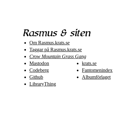
Rasmus & siten
Om Rasmus​.krats​.se
Taggar på Rasmus​.krats​.se
Crow Mountain Grass Gang
Mastodon
krats.se
Codeberg
Fantomenindex
Github
Albumförlaget
LibraryThing