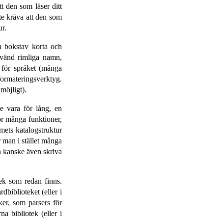
tt den som läser ditt
te kräva att den som
r.
en bokstav korta och
vänd rimliga namn,
 för språket (många
rmaterings­verktyg.
möjligt).
te vara för lång, en
för många funktioner,
ets katalog­struktur
r man i stället många
ch kanske även skriva
tek som redan finns.
­biblioteket (eller i
ker, som parsers för
na bibliotek (eller i