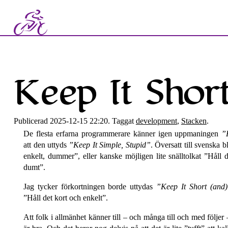
Keep It Shor
Publicerad 2025-12-15 22:20. Taggat
development
,
Stacken
.
De flesta erfarna programmerare känner igen uppmaningen
att den uttyds
Keep It Simple, Stupid
. Översatt till svenska b
enkelt, dummer
, eller kanske möjligen lite snäll­tolkat
Håll d
dumt
.
Jag tycker förkortningen borde uttydas
Keep It Short (and)
Håll det kort och enkelt
.
Att folk i allmänhet känner till – och många till och med följe