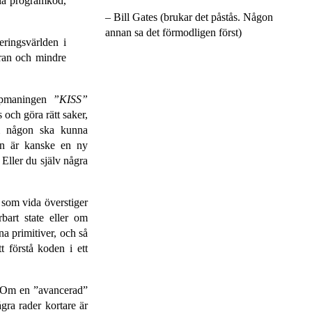
lla programkod,
– Bill Gates (brukar det påstås. Någon
annan sa det förmodligen först)
rings­världen i
ran och mindre
uppmaningen
KISS
och göra rätt saker,
Om någon ska kunna
on är kanske en ny
 Eller du själv några
r som vida överstiger
bart state eller om
na primitiver, och så
t förstå koden i ett
t. Om en
avancerad
gra rader kortare är