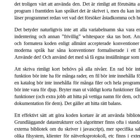
det troligen värt att använda den. Det är rimligt att förutsätta a
program i framtiden kan språket det är skrivet i, men du kan in
läser programmet redan vet vad det försöker åstadkomma och hu
Det betyder naturligtvis inte att alla variabel­namn ska vara 
indentering och annan
frivillig
whitespace ska tas bort. An
och formatera koden enligt allmänt accepterade konventioner
moderna språk har såna konventioner formaliserade i ett fo
Använde det! Och använd det med så få egna inställningar som 
Att skriva rimligt kort behövs på alla nivåer. En rad bör in
funktion bör inte ha för många rader, en fil bör inte innehålla 
en katalog bör inte innehålla för många filer och hela programm
bör inte vara för djup. Bryter man ut väldigt korta funktioner få
funktioner (och extra jobb att hitta på vettiga namn för dem, o
dokumentation för dem). Det gäller att hitta rätt balans.
Ett effektivt sätt att göra koden kortare är att använda biblio
Grundläggande datastrukturer och algoritmer finns ofta i standard
externa bibliotek om du skriver i javascript), mer specifika sa
olika filsystem, klienter för nätverksprotokoll, etc finns i exter