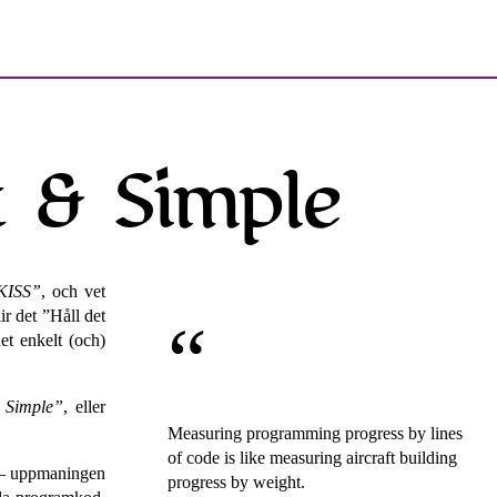
t & Simple
KISS
, och vet
lir det
Håll det
et enkelt (och)
 Simple
, eller
Measuring programming progress by lines
of code is like measuring aircraft building
r – uppmaningen
progress by weight.