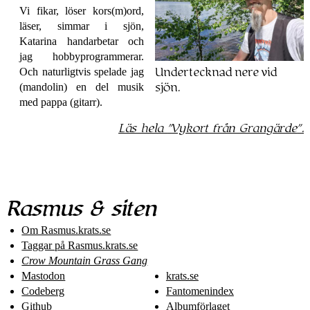
Vi fikar, löser kors(m)ord,
läser, simmar i sjön,
Katarina handarbetar och
jag hobby­programmerar.
Och naturligtvis spelade jag
Undertecknad nere vid
(mandolin) en del musik
sjön.
med pappa (gitarr).
Läs hela
Vykort från Grangärde
.
Rasmus & siten
Om Rasmus​.krats​.se
Taggar på Rasmus​.krats​.se
Crow Mountain Grass Gang
Mastodon
krats.se
Codeberg
Fantomenindex
Github
Albumförlaget