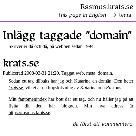
Rasmus​.krats​.se
This page in English
tema
Inlägg taggade ”domain”
Skriverier då och då, på webben sedan 1994.
krats.se
Publicerad 2008-03-31 21:20. Taggat
web
,
meta
,
domain
.
Sedan ett tag tillbaks har jag och Katarina en domän. Den heter
krats.se
, vilket är en hopskrivning av
Kat
arina och
Ras
mus.
Mitt
fantomenindex
har bott där ett tag, och nu håller jag på att
flytta dit den här bloggen. Min nya adress är
https://rasmus.krats.se
.
Bli först att kommentera.