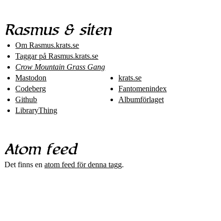
Rasmus & siten
Om Rasmus​.krats​.se
Taggar på Rasmus​.krats​.se
Crow Mountain Grass Gang
Mastodon
krats.se
Codeberg
Fantomenindex
Github
Albumförlaget
LibraryThing
Atom feed
Det finns en
atom feed för denna tagg
.