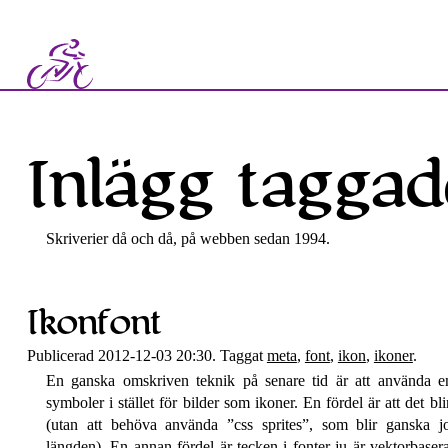
Inlägg taggad
Skriverier då och då, på webben sedan 1994.
Ikonfont
Publicerad 2012-12-03 20:30. Taggat
meta
,
font
,
ikon
,
ikoner
.
En ganska omskriven teknik på senare tid är att använda e
symboler i stället för bilder som ikoner. En fördel är att det blir
(utan att behöva använda
css sprites
, som blir ganska jo
längden). En annan fördel är tecken i fonter ju är vektor­baser