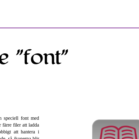
e ”font”
n speciell font med
 färre filer att ladda
bbigt att hantera i
ade, så ikonerna blir