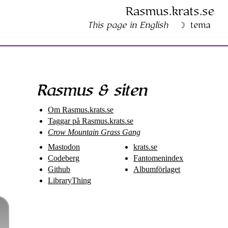
Rasmus​.krats​.se
This page in English
tema
Rasmus & siten
Om Rasmus​.krats​.se
Taggar på Rasmus​.krats​.se
Crow Mountain Grass Gang
Mastodon
krats.se
Codeberg
Fantomenindex
Github
Albumförlaget
LibraryThing