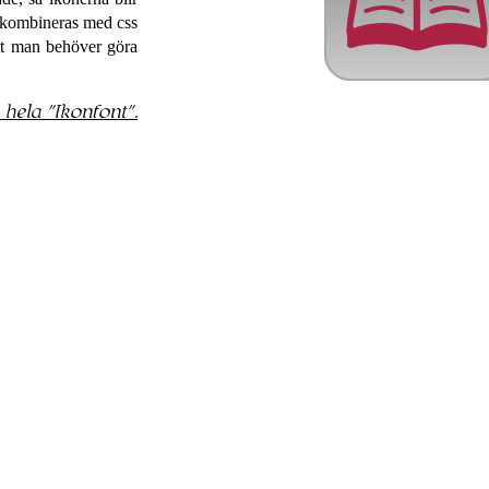

m kombineras med css
 att man behöver göra
 hela
Ikonfont
.