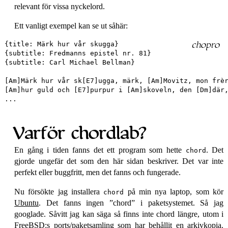
relevant för vissa nyckelord.
Ett vanligt exempel kan se ut såhär:
{title: Märk hur vår skugga}

{subtitle: Fredmanns epistel nr. 81}

{subtitle: Carl Michael Bellman}

[Am]Märk hur vår sk[E7]ugga, märk, [Am]Movitz, mon frèr
[Am]hur guld och [E7]purpur i [Am]skoveln, den [Dm]där,
Varför chordlab?
En gång i tiden fanns det ett program som hette
. Det
chord
gjorde ungefär det som den här sidan beskriver. Det var inte
perfekt eller buggfritt, men det fanns och fungerade.
Nu försökte jag installera
på min nya laptop, som kör
chord
Ubuntu
. Det fanns ingen
chord
i paketsystemet. Så jag
googlade. Såvitt jag kan säga så finns inte chord längre, utom i
FreeBSD:s ports/paketsamling som har behållit en arkivkopia.