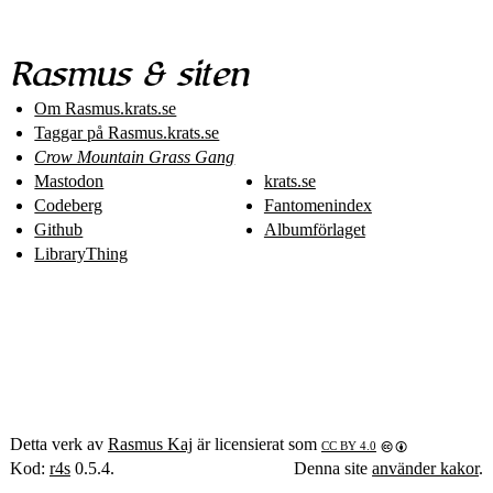
Rasmus & siten
Om Rasmus​.krats​.se
Taggar på Rasmus​.krats​.se
Crow Mountain Grass Gang
Mastodon
krats.se
Codeberg
Fantomenindex
Github
Albumförlaget
LibraryThing
Detta verk av
Rasmus Kaj
är licensierat som
CC BY 4.0
Kod:
r4s
0.5.4.
Denna site
använder kakor
.