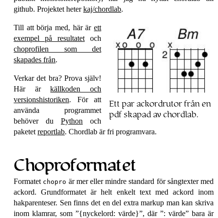
github. Projektet heter
kaj/chordlab
.
Till att börja med, här är
ett
exempel på resultatet
och
choprofilen som det
skapades från
.
Verkar det bra? Prova själv!
Här är
källkoden och
versions­historiken
. För att
Ett par ackordrutor från en
använda programmet
pdf skapad av chordlab.
behöver du
Python
och
paketet
reportlab
. Chordlab är fri programvara.
Choproformatet
Formatet
är mer eller mindre standard för sångtexter med
chopro
ackord. Grundformatet är helt enkelt text med ackord inom
hakparenteser. Sen finns det en del extra markup man kan skriva
inom klamrar, som
{nyckelord: värde}
, där
: värde
bara är