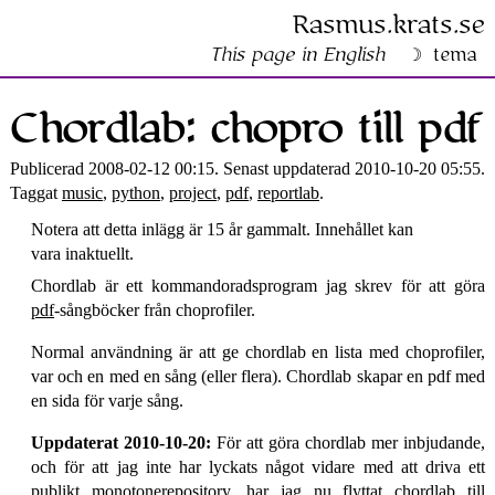
Rasmus​.krats​.se
This page in English
tema
Chordlab: chopro till pdf
Publicerad 2008-02-12 00:15. Senast uppdaterad 2010-10-20 05:55.
Taggat
music
,
python
,
project
,
pdf
,
reportlab
.
Notera att detta inlägg är 15 år gammalt. Innehållet kan
vara inaktuellt.
Chordlab är ett kommandoradsprogram jag skrev för att göra
pdf
-sångböcker från choprofiler.
Normal användning är att ge chordlab en lista med choprofiler,
var och en med en sång (eller flera). Chordlab skapar en pdf med
en sida för varje sång.
Uppdaterat 2010-10-20:
För att göra chordlab mer inbjudande,
och för att jag inte har lyckats något vidare med att driva ett
publikt monotone­repository, har jag nu flyttat chordlab till