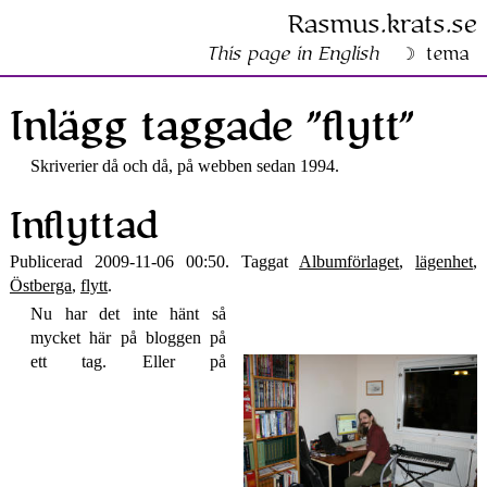
Rasmus​.krats​.se
This page in English
tema
Inlägg taggade ”flytt”
Skriverier då och då, på webben sedan 1994.
Inflyttad
Publicerad 2009-11-06 00:50. Taggat
Albumförlaget
,
lägenhet
,
Östberga
,
flytt
.
Nu har det inte hänt så
mycket här på bloggen på
ett tag. Eller på