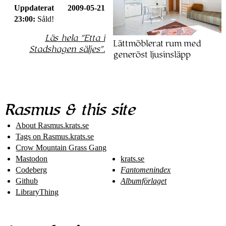
Uppdaterat 2009-05-21
23:00:
Såld!
Läs hela
Etta i
Lättmöblerat rum med
Stadshagen säljes
.
generöst ljusinsläpp
Rasmus & this site
About Rasmus​.krats​.se
Tags on Rasmus​.krats​.se
Crow Mountain Grass Gang
Mastodon
krats.se
Codeberg
Fantomenindex
Github
Albumförlaget
LibraryThing