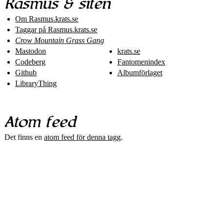
Rasmus & siten
Om Rasmus​.krats​.se
Taggar på Rasmus​.krats​.se
Crow Mountain Grass Gang
Mastodon
krats.se
Codeberg
Fantomenindex
Github
Albumförlaget
LibraryThing
Atom feed
Det finns en
atom feed för denna tagg
.