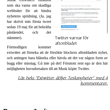
som ska varna om skadliga
webbsiter för att hindra
nyhetens spridning. (Ja, jag
har skrivit min första tweet
sedan 19 maj för att bekräfta
påståendet, och det
stämmer).
Twitter varnar för
aftonbladet
Förmodligen kommer
extwitter att förneka att de försökte blockera afton­bladets nyhet,
och antingen bara blåneka eller hävda att det var någon form av
bugg eller misstag. Gå inte på det! Förutom rent ego är den här
möjligheten huvud­orsaken till att Musk köpte Twitter.
Läs hela
Extwitter döljer Tesla­nyheter
med 4
kommentarer.