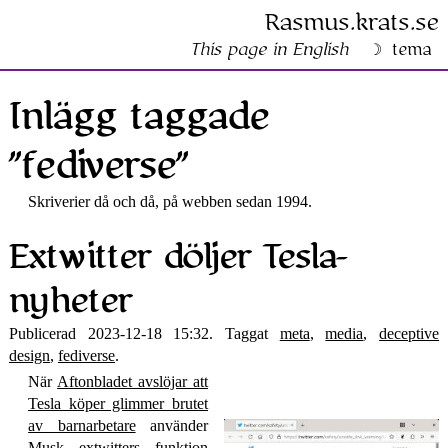
Rasmus​.krats​.se
This page in English
tema
Inlägg taggade
”fediverse”
Skriverier då och då, på webben sedan 1994.
Extwitter döljer Tesla­
nyheter
Publicerad 2023-12-18 15:32. Taggat
meta
,
media
,
deceptive
design
,
fediverse
.
När
Aftonbladet avslöjar att
Tesla köper glimmer brutet
av barn­arbetare
använder
Musk extwitters funktion