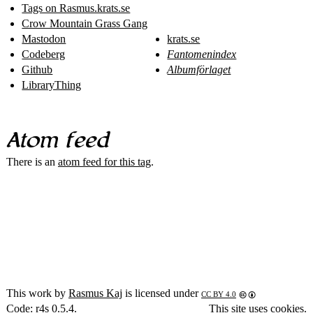
Tags on Rasmus​.krats​.se
Crow Mountain Grass Gang
Mastodon
krats.se
Codeberg
Fantomenindex
Github
Albumförlaget
LibraryThing
Atom feed
There is an
atom feed for this tag
.
This work by
Rasmus Kaj
is licensed under
CC BY 4.0
Code:
r4s
0.5.4.
This site
uses cookies
.