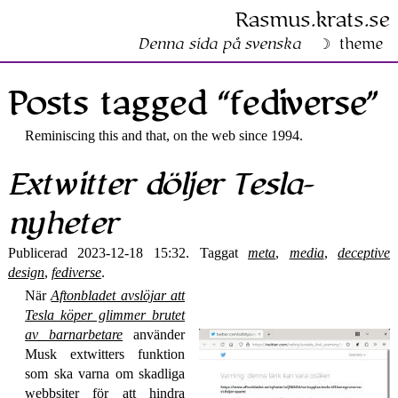
Rasmus​.krats​.se
Denna sida på svenska
theme
Posts tagged “fediverse”
Reminiscing this and that, on the web since 1994.
Extwitter döljer Tesla­
nyheter
Publicerad 2023-12-18 15:32. Taggat
meta
,
media
,
deceptive
design
,
fediverse
.
När
Aftonbladet avslöjar att
Tesla köper glimmer brutet
av barn­arbetare
använder
Musk extwitters funktion
som ska varna om skadliga
webbsiter för att hindra