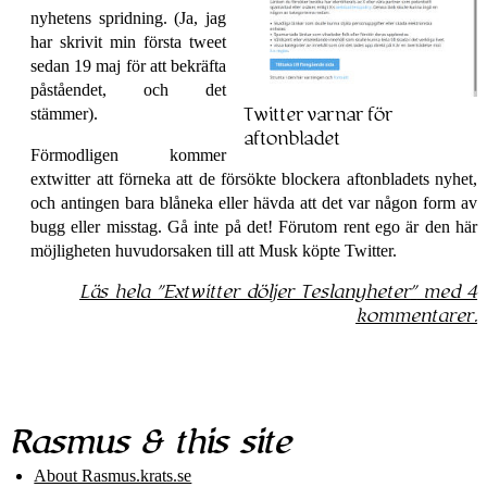
nyhetens spridning. (Ja, jag
har skrivit min första tweet
sedan 19 maj för att bekräfta
påståendet, och det
stämmer).
Twitter varnar för
aftonbladet
Förmodligen kommer
extwitter att förneka att de försökte blockera afton­bladets nyhet,
och antingen bara blåneka eller hävda att det var någon form av
bugg eller misstag. Gå inte på det! Förutom rent ego är den här
möjligheten huvud­orsaken till att Musk köpte Twitter.
Läs hela
Extwitter döljer Tesla­nyheter
med 4
kommentarer.
Rasmus & this site
About Rasmus​.krats​.se