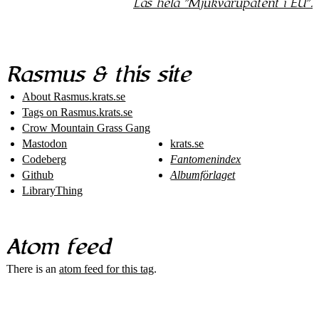
Läs hela
Mjukvaru­patent i EU
.
Rasmus & this site
About Rasmus​.krats​.se
Tags on Rasmus​.krats​.se
Crow Mountain Grass Gang
Mastodon
krats.se
Codeberg
Fantomenindex
Github
Albumförlaget
LibraryThing
Atom feed
There is an
atom feed for this tag
.