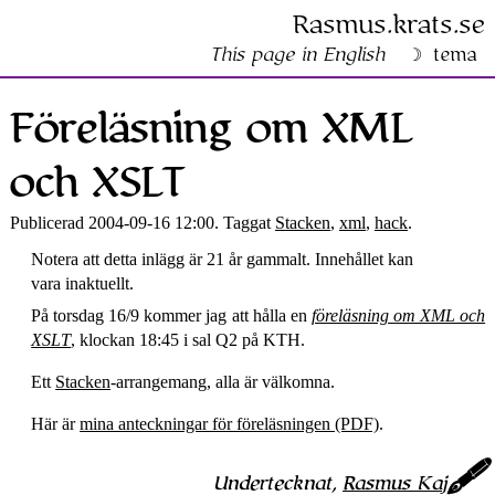
Rasmus​.krats​.se
This page in English
tema
Föreläsning om XML
och XSLT
Publicerad 2004-09-16 12:00. Taggat
Stacken
,
xml
,
hack
.
Notera att detta inlägg är 21 år gammalt. Innehållet kan
vara inaktuellt.
På torsdag 16/9 kommer jag att hålla en
föreläsning om
XML
och
XSLT
, klockan 18:45 i sal Q2 på
KTH
.
Ett
Stacken
-arrangemang, alla är välkomna.
Här är
mina anteckningar för föreläsningen (PDF)
.
Undertecknat,
Rasmus Kaj