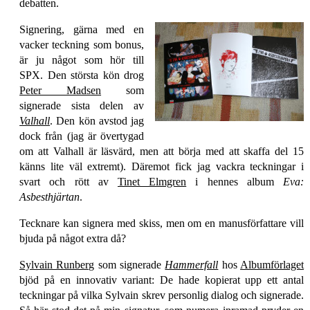
debatten.
Signering, gärna med en
vacker teckning som bonus,
är ju något som hör till
SPX. Den största kön drog
Peter Madsen
som
signerade sista delen av
Valhall
. Den kön avstod jag
dock från (jag är övertygad
om att Valhall är läsvärd, men att börja med att skaffa del 15
känns lite väl extremt). Däremot fick jag vackra teckningar i
svart och rött av
Tinet Elmgren
i hennes album
Eva:
Asbesthjärtan
.
Tecknare kan signera med skiss, men om en manusförfattare vill
bjuda på något extra då?
Sylvain Runberg
som signerade
Hammerfall
hos
Albumförlaget
bjöd på en innovativ variant: De hade kopierat upp ett antal
teckningar på vilka Sylvain skrev personlig dialog och signerade.