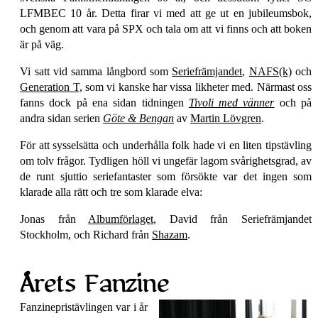
LFMBEC 10 år. Detta firar vi med att ge ut en jubileumsbok,
och genom att vara på SPX och tala om att vi finns och att boken
är på väg.
Vi satt vid samma långbord som
Seriefrämjandet
,
NAFS(k)
och
Generation T
, som vi kanske har vissa likheter med. Närmast oss
fanns dock på ena sidan tidningen
Tivoli med vänner
och på
andra sidan serien
Göte & Bengan
av
Martin Lövgren
.
För att sysselsätta och underhålla folk hade vi en liten tipstävling
om tolv frågor. Tydligen höll vi ungefär lagom svårighetsgrad, av
de runt sjuttio seriefantaster som försökte var det ingen som
klarade alla rätt och tre som klarade elva:
Jonas från
Albumförlaget
, David från Seriefrämjandet
Stockholm, och Richard från
Shazam
.
Årets Fanzine
Fanzine­pris­tävlingen var i år