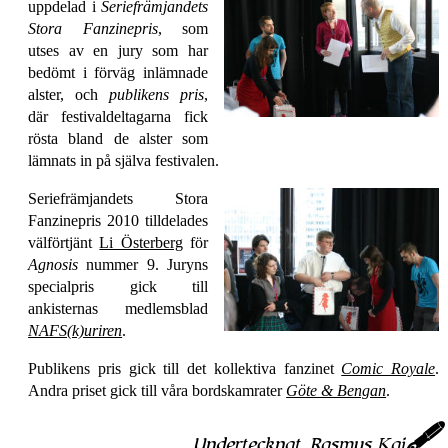
uppdelad i
Seriefrämjandets
Stora Fanzinepris
, som
utses av en jury som har
bedömt i förväg inlämnade
alster, och
publikens pris
,
där festivaldeltagarna fick
rösta bland de alster som
lämnats in på själva festivalen.
Seriefrämjandets Stora
Fanzinepris 2010 tilldelades
välförtjänt
Li Österberg
för
Agnosis
nummer 9. Juryns
specialpris gick till
ankisternas medlemsblad
NAFS(k)uriren
.
Publikens pris gick till det kollektiva fanzinet
Comic Royale
.
Andra priset gick till våra bordskamrater
Göte & Bengan
.
Undertecknat,
Rasmus Kaj