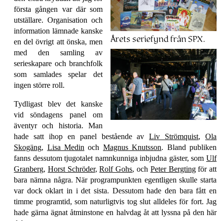
första gången var där som
utställare. Organisation och
information lämnade kanske
Årets seriefynd från SPX.
en del övrigt att önska, men
med den samling av
serieskapare och branchfolk
som samlades spelar det
ingen större roll.
Tydligast blev det kanske
vid söndagens panel om
äventyr och historia. Man
hade satt ihop en panel bestående av
Liv Strömquist
,
Ola
Skogäng
,
Lisa Medin
och
Magnus Knutsson
. Bland publiken
fanns dessutom tjugotalet namnkunniga inbjudna gäster, som
Ulf
Granberg
,
Horst Schröder
,
Rolf Gohs
, och
Peter Bergting
för att
bara nämna några. När programpunkten egentligen skulle starta
var dock oklart in i det sista. Dessutom hade den bara fått en
timme programtid, som naturligtvis tog slut alldeles för fort. Jag
hade gärna ägnat åtminstone en halvdag åt att lyssna på den här