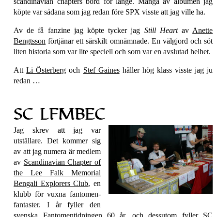
scandinavian chapters bord för länge. Många av albumen jag
köpte var sådana som jag redan före SPX visste att jag ville ha.
Av de få fanzine jag köpte tycker jag
Still Heart
av
Anette
Bengtsson
förtjänar ett särskilt omnämnade. En välgjord och söt
liten historia som var lite speciell och som var en avslutad helhet.
Att
Li Österberg
och
Stef Gaines
håller hög klass visste jag ju
redan …
SC LFMBEC
Jag skrev att jag var
utställare. Det kommer sig
av att jag numera är medlem
av
Scandinavian Chapter of
the Lee Falk Memorial
Bengali Explorers Club
, en
klubb för vuxna fantomen­
fantaster. I år fyller den
svenska Fantomen­tidningen 60 år, och dessutom fyller SC