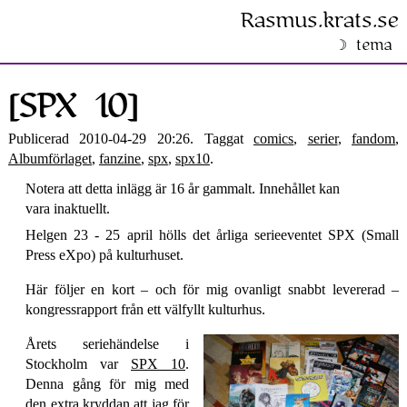
Rasmus​.krats​.se
tema
[SPX 10]
Publicerad 2010-04-29 20:26. Taggat
comics
,
serier
,
fandom
,
Albumförlaget
,
fanzine
,
spx
,
spx10
.
Notera att detta inlägg är 16 år gammalt. Innehållet kan
vara inaktuellt.
Helgen 23 - 25 april hölls det årliga serieeventet SPX (Small
Press eXpo) på kulturhuset.
Här följer en kort – och för mig ovanligt snabbt levererad –
kongressrapport från ett välfyllt kulturhus.
Årets seriehändelse i
Stockholm var
SPX 10
.
Denna gång för mig med
den extra kryddan att jag för