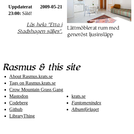
Uppdaterat 2009-05-21
23:00:
Såld!
Läs hela
Etta i
Lättmöblerat rum med
Stadshagen säljes
.
generöst ljusinsläpp
Rasmus & this site
About Rasmus​.krats​.se
Tags on Rasmus​.krats​.se
Crow Mountain Grass Gang
Mastodon
krats.se
Codeberg
Fantomenindex
Github
Albumförlaget
LibraryThing