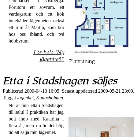
stamparken i Östberga.
Förutom ett sovrum, ett
vardagsrum och ett kök
innehåller lägenheten också
ett rum åt Martin, som bor
hos oss ibland, och två
hobbyrum.
Läs hela
Ny
lägenhet!
.
Planritning
Etta i Stadshagen säljes
Publicerad 2009-04-13 16:05. Senast uppdaterad 2009-05-21 23:00.
Taggat
lägenhet
,
Kungsholmen
.
Nu är min etta i Stadshagen
till salu! I praktiken har jag
bott ihop med Katarina i
flera år, men nu är det hög
tid att sälja min lägenhet.