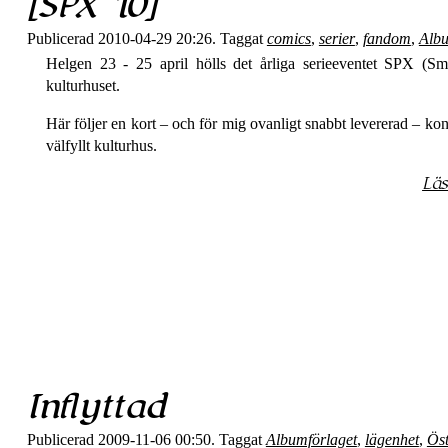
[SPX 10]
Publicerad 2010-04-29 20:26. Taggat
comics
,
serier
,
fandom
,
Albu
Helgen 23 - 25 april hölls det årliga serieeventet SPX (S
kulturhuset.
Här följer en kort – och för mig ovanligt snabbt levererad – kon
välfyllt kulturhus.
Lä
Inflyttad
Publicerad 2009-11-06 00:50. Taggat
Albumförlaget
,
lägenhet
,
Ös