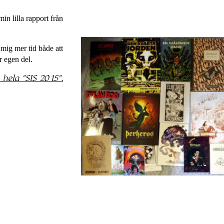
n lilla rapport från
 mig mer tid både att
r egen del.
 hela
SIS 2015
.