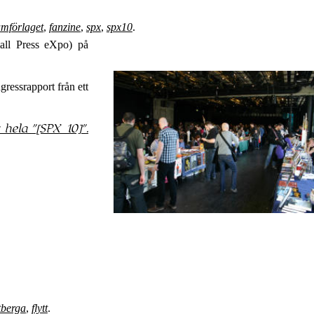
mförlaget
,
fanzine
,
spx
,
spx10
.
mall Press eXpo) på
gressrapport från ett
s hela
[SPX 10]
.
tberga
,
flytt
.