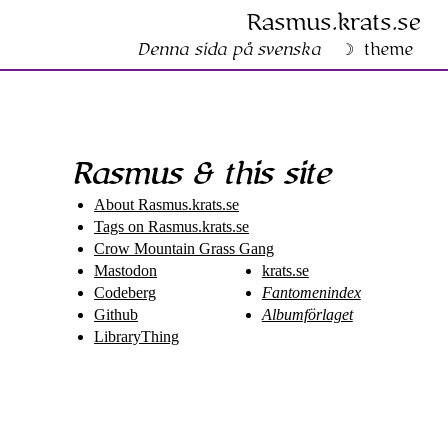
Rasmus​.krats​.se
Denna sida på svenska
theme
Rasmus & this site
About Rasmus​.krats​.se
Tags on Rasmus​.krats​.se
Crow Mountain Grass Gang
Mastodon
krats.se
Codeberg
Fantomenindex
Github
Albumförlaget
LibraryThing