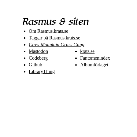
Rasmus & siten
Om Rasmus​.krats​.se
Taggar på Rasmus​.krats​.se
Crow Mountain Grass Gang
Mastodon
krats.se
Codeberg
Fantomenindex
Github
Albumförlaget
LibraryThing