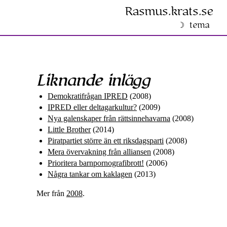
Rasmus​.krats​.se
tema
Liknande inlägg
Demokrati­frågan IPRED
(2008)
IPRED eller deltagar­kultur?
(2009)
Nya galenskaper från rätts­innehavarna
(2008)
Little Brother
(2014)
Piratpartiet större än ett riksdags­parti
(2008)
Mera övervakning från alliansen
(2008)
Prioritera barn­pornografi­brott!
(2006)
Några tankar om kaklagen
(2013)
Mer från
2008
.