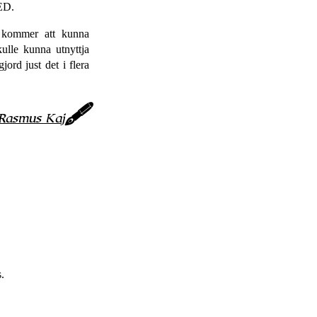
RED.
n kommer att kunna
kulle kunna utnyttja
jord just det i flera
Rasmus Kaj
.