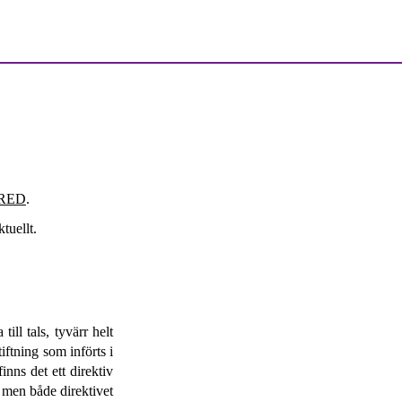
PRED
.
tuellt.
ill tals, tyvärr helt
iftning som införts i
finns det ett direktiv
 men både direktivet