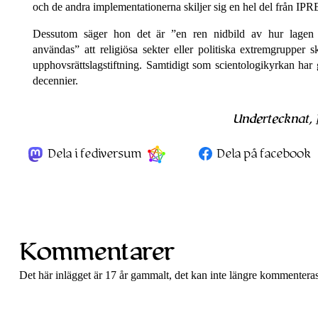
och de andra implementationerna skiljer sig en hel del från IP
Dessutom säger hon det är
en ren nidbild av hur lage
användas
att religiösa sekter eller politiska extremgrupper s
upphovsrätts­lagstiftning. Samtidigt som scientologi­kyrkan har g
decennier.
Undertecknat,
Dela i fediversum
Dela på facebook
Kommentarer
Det här inlägget är 17 år gammalt, det kan inte längre kommenteras