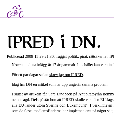
IPRED i DN.
Publicerad 2008-11-29 21:30. Taggat
politik
,
pirat
,
rättsäkerhet
,
I
Notera att detta inlägg är 17 år gammalt. Innehållet kan vara inak
För ett par dagar sedan
skrev jag om IPRED
.
Idag har
DN en artikel som tar upp ungefär samma problem
.
I slutet av artikeln får
Sara Lindbeck
på Anti­pirat­byrån komma t
oemotsagd. Dels påstår hon att IPRED skulle vara
en EU-lagst
alla EU-länder utom Sverige och Luxemburg
. I verkligheten 
som de flesta medlemsländerna har implementerat på något sätt,