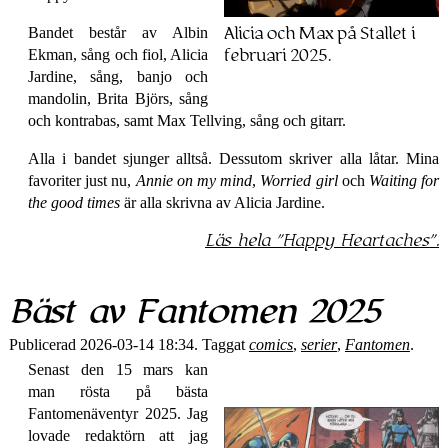
Bandet består av Albin
Alicia och Max på Stallet i
Ekman, sång och fiol, Alicia
februari 2025.
Jardine, sång, banjo och
mandolin, Brita Björs, sång
och kontrabas, samt Max Tellving, sång och gitarr.
Alla i bandet sjunger alltså. Dessutom skriver alla låtar. Mina
favoriter just nu,
Annie on my mind
,
Worried girl
och
Waiting for
the good times
är alla skrivna av Alicia Jardine.
Läs hela
Happy Heartaches
.
Bäst av Fantomen 2025
Publicerad 2026-03-14 18:34. Taggat
comics
,
serier
,
Fantomen
.
Senast den 15 mars kan
man rösta på bästa
Fantomen­äventyr 2025. Jag
lovade redaktörn att jag