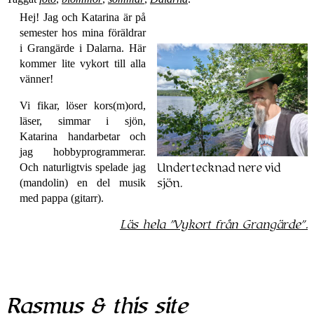
Hej! Jag och Katarina är på
semester hos mina föräldrar
i Grangärde i Dalarna. Här
kommer lite vykort till alla
vänner!
Vi fikar, löser kors(m)ord,
läser, simmar i sjön,
Katarina handarbetar och
jag hobby­programmerar.
Och naturligtvis spelade jag
Undertecknad nere vid
(mandolin) en del musik
sjön.
med pappa (gitarr).
Läs hela
Vykort från Grangärde
.
Rasmus & this site