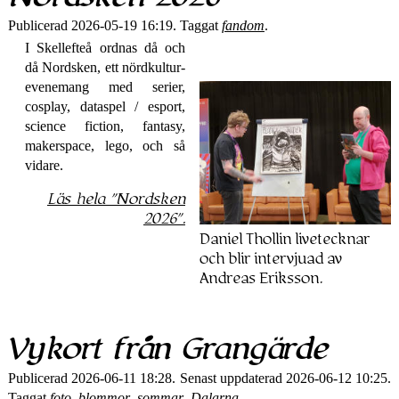
Publicerad 2026-05-19 16:19. Taggat
fandom
.
I Skellefteå ordnas då och
då Nordsken, ett nörd­kultur­
evenemang med serier,
cosplay, dataspel / esport,
science fiction, fantasy,
makerspace, lego, och så
vidare.
Läs hela
Nordsken
2026
.
Daniel Thollin live­tecknar
och blir intervjuad av
Andreas Eriksson.
Vykort från Grangärde
Publicerad 2026-06-11 18:28. Senast uppdaterad 2026-06-12 10:25.
Taggat
foto
,
blommor
,
sommar
,
Dalarna
.