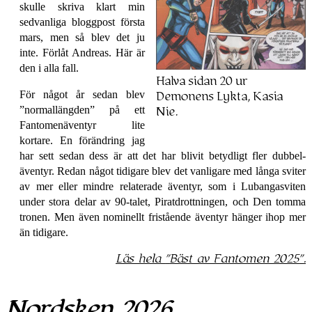
skulle skriva klart min
sedvanliga bloggpost första
mars, men så blev det ju
inte. Förlåt Andreas. Här är
den i alla fall.
Halva sidan 20 ur
För något år sedan blev
Demonens Lykta, Kasia
normal­längden
på ett
Nie.
Fantomen­äventyr lite
kortare. En förändring jag
har sett sedan dess är att det har blivit betydligt fler dubbel­
äventyr. Redan något tidigare blev det vanligare med långa sviter
av mer eller mindre relaterade äventyr, som i Lubanga­sviten
under stora delar av 90-talet, Pirat­drottningen, och Den tomma
tronen. Men även nominellt fristående äventyr hänger ihop mer
än tidigare.
Läs hela
Bäst av Fantomen 2025
.
Nordsken 2026