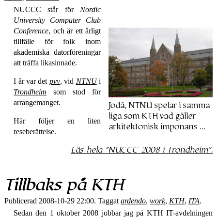
NUCCC
står för
Nordic
University Computer Club
Conference
, och är ett årligt
tillfälle för folk inom
akademiska datorföreningar
att träffa likasinnade.
I år var det
pvv
, vid
NTNU
i
Trondheim
som stod för
arrangemanget.
Jodå, NTNU spelar i samma
liga som KTH vad gäller
Här följer en liten
arkitektonisk imponans …
reseberättelse.
Läs hela
NUCCC 2008 i Trondheim
.
Tillbaks på KTH
Publicerad 2008-10-29 22:00. Taggat
ardendo
,
work
,
KTH
,
ITA
.
Sedan den 1 oktober 2008 jobbar jag på KTH IT-avdelningen