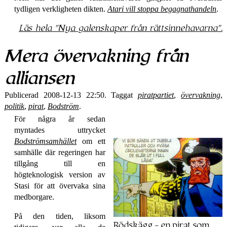
tydligen verkligheten dikten.
Atari vill stoppa begagnathandeln
.
Läs hela
Nya galenskaper från rätts­innehavarna
.
Mera övervakning från
alliansen
Publicerad 2008-12-13 22:50. Taggat
piratpartiet
,
övervakning
,
politik
,
pirat
,
Bodström
.
För några år sedan
myntades uttrycket
Bodström­samhället
om ett
samhälle där regeringen har
tillgång till en
högteknologisk version av
Stasi för att övervaka sina
medborgare.
På den tiden, liksom
Rödskägg – en pirat som