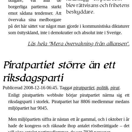
tidigare, var alla de
blev rättvisans och frihetens
borgerliga partierna starkt
beskyddare.
emot sådana tendenser. Att
övervaka sina medborgare
på det här sättet var något man gjorde i kommunistiska diktaturer
som öst­tyskland, inte i demokratier och absolut inte i Sverige.
Läs hela
Mera övervakning från alliansen
.
Piratpartiet större än ett
riksdags­parti
Publicerad 2008-12-16 06:45. Taggat
piratpartiet
,
politik
,
pirat
.
Enligt piratpartiets webbsite börjar piratpartiet närma sig ett
riksdagsparti i storlek. Piratpartiet har 8806 medlemmar medans
miljöpartiet har 9045.
Men miljöpartiets siffra är nästan ett år gammal, och i oktober i år
hade de kongress och räknade ihop antalet röstberättigade – det