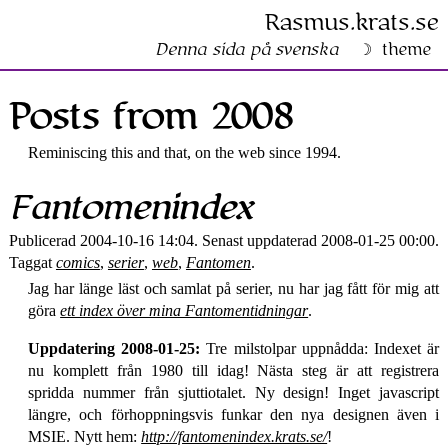
Rasmus​.krats​.se
Denna sida på svenska
theme
Posts from 2008
Reminiscing this and that, on the web since 1994.
Fantomen­index
Publicerad 2004-10-16 14:04. Senast uppdaterad 2008-01-25 00:00.
Taggat
comics
,
serier
,
web
,
Fantomen
.
Jag har länge läst och samlat på serier, nu har jag fått för mig att
göra
ett index över mina Fantomentidningar
.
Uppdatering 2008-01-25:
Tre milstolpar uppnådda: Indexet är
nu komplett från 1980 till idag! Nästa steg är att registrera
spridda nummer från sjuttiotalet. Ny design! Inget javascript
längre, och förhoppningsvis funkar den nya designen även i
MSIE. Nytt hem:
http://fantomenindex.krats.se/
!