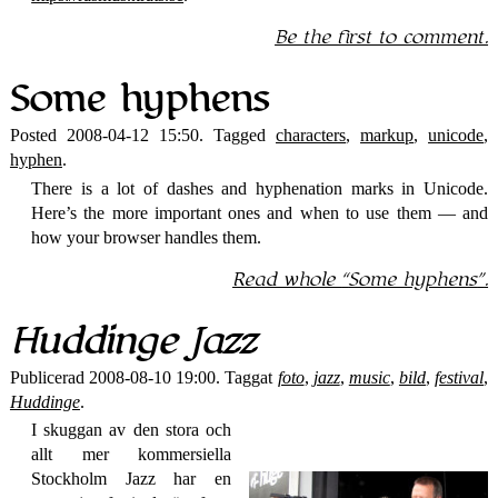
Be the first to comment.
Some hyphens
Posted 2008-04-12 15:50. Tagged
characters
,
markup
,
unicode
,
hyphen
.
There is a lot of dashes and hyphenation marks in Unicode.
Here’s the more important ones and when to use them — and
how your browser handles them.
Read whole
Some hyphens
.
Huddinge Jazz
Publicerad 2008-08-10 19:00. Taggat
foto
,
jazz
,
music
,
bild
,
festival
,
Huddinge
.
I skuggan av den stora och
allt mer kommersiella
Stockholm Jazz har en