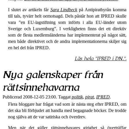
I slutet av artikeln får
Sara Lindbeck
på Anti­pirat­byrån komma
till tals, tyvärr helt oemotsagd. Dels påstår hon att IPRED skulle
vara
en EU-lagstiftning som införts i alla EU-länder utom
Sverige och Luxemburg
. I verkligheten finns det ett direktiv
som de flesta medlemsländerna har implementerat på något sätt,
men både direktivet och de andra implementationerna skiljer sig
en hel del från IPRED.
Läs hela
IPRED i DN.
.
Nya galenskaper från
rätts­innehavarna
Publicerad 2008-12-05 23:00. Taggat
politik
,
pirat
,
IPRED
.
Flera bloggare har frågat vad som är nästa steg efter IPRED, om
det ska bli förbjudet att handla med begagnade böcker. De trodde
nog själva att de var satiriska och överdrev.
Men när det gäller rättsinnehavares girighet så överträffar