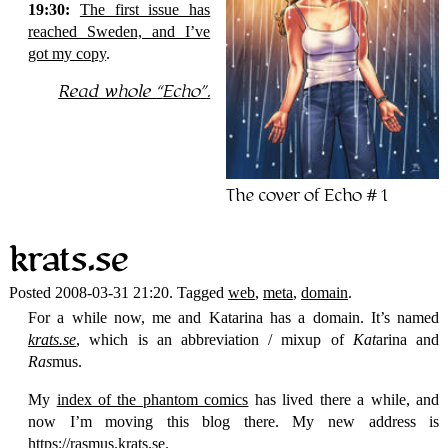
19:30:
The first issue has
reached Sweden, and I’ve
got my copy
.
Read whole
Echo
.
The cover of Echo #1
krats.se
Posted 2008-03-31 21:20. Tagged
web
,
meta
,
domain
.
For a while now, me and Katarina has a domain. It’s named
krats.se
, which is an abbreviation / mixup of
Kat
arina and
Ras
mus.
My
index of the phantom comics
has lived there a while, and
now I’m moving this blog there. My new address is
https://rasmus.krats.se
.