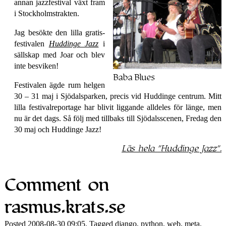
annan jazzfestival växt fram
i Stockholms­trakten.
Jag besökte den lilla gratis­
festivalen
Huddinge Jazz
i
sällskap med Joar och blev
inte besviken!
Baba Blues
Festivalen ägde rum helgen
30 ‒ 31 maj i Sjödalsparken, precis vid Huddinge centrum. Mitt
lilla festival­reportage har blivit liggande alldeles för länge, men
nu är det dags. Så följ med tillbaks till Sjödalsscenen, Fredag den
30 maj och Huddinge Jazz!
Läs hela
Huddinge Jazz
.
Comment on
rasmus.krats.se
Posted 2008-08-30 09:05. Tagged
django
,
python
,
web
,
meta
.