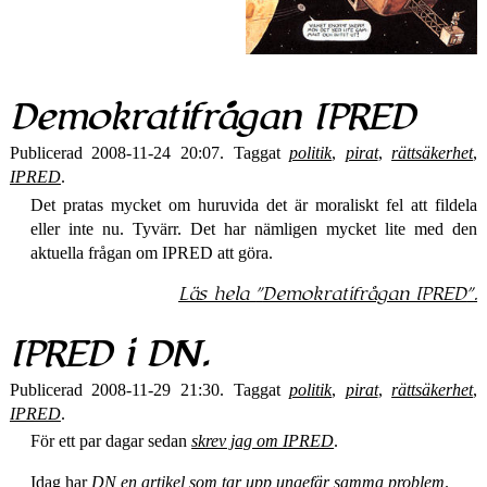
Demokrati­frågan IPRED
Publicerad 2008-11-24 20:07. Taggat
politik
,
pirat
,
rättsäkerhet
,
IPRED
.
Det pratas mycket om huruvida det är moraliskt fel att fildela
eller inte nu. Tyvärr. Det har nämligen mycket lite med den
aktuella frågan om IPRED att göra.
Läs hela
Demokrati­frågan IPRED
.
IPRED i DN.
Publicerad 2008-11-29 21:30. Taggat
politik
,
pirat
,
rättsäkerhet
,
IPRED
.
För ett par dagar sedan
skrev jag om IPRED
.
Idag har
DN en artikel som tar upp ungefär samma problem
.