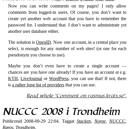
Now you can write comments on my pages! I only allow
comments from logged-in users. Of course, you don’t want to
create yet another web account that you have to remember the
password for. I understand that. I don’t want to administrate yet
another user database either.
The solution is
OpenID
. Now one account, in a central place
you
select, is enough for any number of web sites! (or one for each
pseudonym you choose to use).
Maybe you don’t even have to create a single account —
chances are you have one already! If you have an account at e.g.
KTH
,
LiveJournal
or
WordPress
, you can use that! If not, there
is
a rather long list of providers
that you can use.
Read whole
Comment on rasmus.krats.se
.
NUCCC 2008 i Trondheim
Publicerad 2008-09-29 22:04. Taggat
Stacken
,
Norge
,
NUCCC
,
Røros
,
Trondheim
.