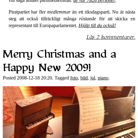
vill säga antalet partimedlemmar.
de var 7828 personer
.
Piratpartiet har fler
medlemmar
än ett riksdagsparti. Nu är nästa
steg att också tillräckligt många
röstande
för att skicka en
representant till Europaparlamentet.
Hjälp till du också!
Läs 2 kommentarer.
Merry Christmas and a
Happy New 2009!
Posted 2008-12-18 20:20. Tagged
foto
,
bild
,
jul
,
piano
.