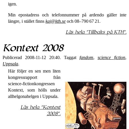
igen.
Min epostadress och telefonnummer på ardendo gäller inte
längre, i stället finns
kaj@kth.se
och 08‒790 67 21.
Läs hela
Tillbaks på KTH
.
Kontext 2008
Publicerad 2008-11-12 20:40. Taggat
fandom
,
science fiction
,
Uppsala
.
Här följer en sen men liten
kongressrapport från
science-fiction­kongressen
Kontext, som hölls under
allhelgona­helgen i Uppsala.
Läs hela
Kontext
2008
.