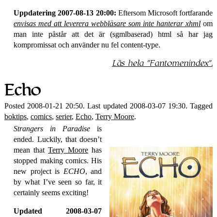
Uppdatering 2007-08-13 20:00:
Eftersom Microsoft fortfarande
envisas med att leverera webbläsare som inte hanterar xhml
om
man inte påstår att det är (sgmlbaserad) html så har jag
kompromissat och använder nu fel content-type.
Läs hela
Fantomen­index
.
Echo
Posted 2008-01-21 20:50. Last updated 2008-03-07 19:30. Tagged
boktips
,
comics
,
serier
,
Echo
,
Terry Moore
.
Strangers in Paradise
is
ended. Luckily, that doesn’t
mean that
Terry Moore
has
stopped making comics. His
new project is
ECHO
, and
by what I’ve seen so far, it
certainly seems exciting!
Updated 2008-03-07